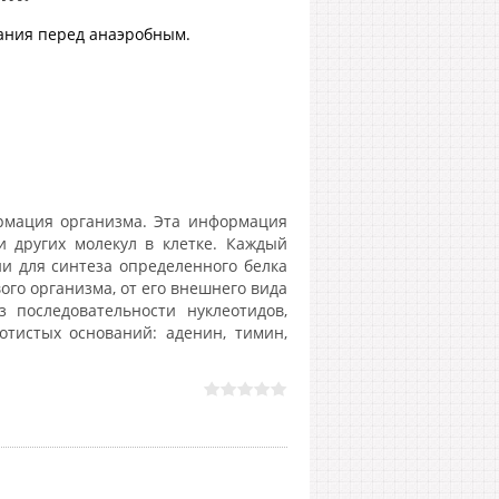
ания перед анаэробным.
рмация организма. Эта информация
и других молекул в клетке. Каждый
и для синтеза определенного белка
ого организма, от его внешнего вида
 последовательности нуклеотидов,
отистых оснований: аденин, тимин,