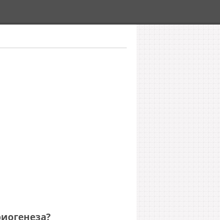
иогенеза?