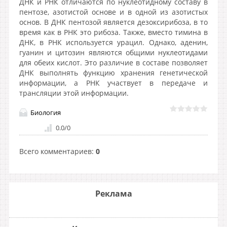
ДНК и РНК отличаются по нуклеотидному составу в
пентозе, азотистой основе и в одной из азотистых
основ. В ДНК пентозой является дезоксирибоза, в то
время как в РНК это рибоза. Также, вместо тимина в
ДНК, в РНК используется урацил. Однако, аденин,
гуанин и цитозин являются общими нуклеотидами
для обеих кислот. Это различие в составе позволяет
ДНК выполнять функцию хранения генетической
информации, а РНК участвует в передаче и
трансляции этой информации.
Биология
0.0
/
0
Всего комментариев
:
0
Реклама