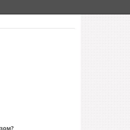
изом?