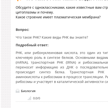
Обсудите с одноклассниками, какие известные вам стру
цитоплазмы и почему.
Какое строение имеет плазматическая мембрана?
Вопрос:
Что такое РНК? Какие виды РНК вы знаете?
Подробный ответ:
РНК, или рибонуклеиновая кислота, это один из т
ключевую роль в синтезе белков. Основными видам
(mRNA), транспортная РНК (tRNA) и рибосомальна
переносит информацию из ДНК о последовательно
происходит синтез белка. Транспортная РНК т
аминокислоты к рибосомам в процессе трансляции. Р
рибосомы и участвует в каталитической активности си
Биология
0.0
/
0