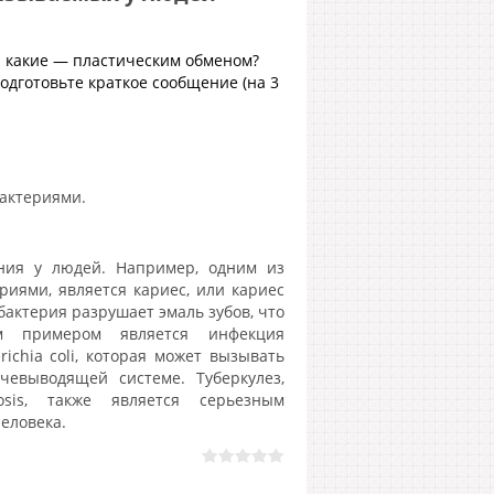
 какие — пластическим обменом?
дготовьте краткое сообщение (на 3
актериями.
ния у людей. Например, одним из
иями, является кариес, или кариес
бактерия разрушает эмаль зубов, что
м примером является инфекция
chia coli, которая может вызывать
евыводящей системе. Туберкулез,
osis, также является серьезным
еловека.