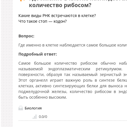
количество рибосом?
Какие виды РНК встречаются в клетке?
Что такое стоп — кодон?
Вопрос:
Где именно в клетке наблюдается самое большое коли
Подробный ответ:
Самое большое количество рибосом обычно набл
называемой эндоплазматическим ретикулумом
поверхности, образуя так называемый зернистый эн
Этот органелл играет важную роль в синтезе белк
клетках, активно синтезирующих белки для выноса н
поджелудочной железы, количество рибосом в энд
быть особенно высоким.
Биология
0.0
/
0