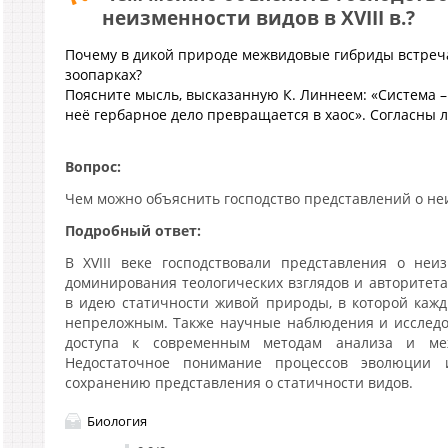
неизменности видов в XVIII в.?
Почему в дикой природе межвидовые гибриды встреча
зоопарках?
Поясните мысль, высказанную К. Линнеем: «Система –
неё гербарное дело превращается в хаос». Согласны л
Вопрос:
Чем можно объяснить господство представлений о неиз
Подробный ответ:
В XVIII веке господствовали представления о неи
доминирования теологических взглядов и авторитета
в идею статичности живой природы, в которой каж
непреложным. Также научные наблюдения и исследо
доступа к современным методам анализа и меж
Недостаточное понимание процессов эволюции и
сохранению представления о статичности видов.
Биология