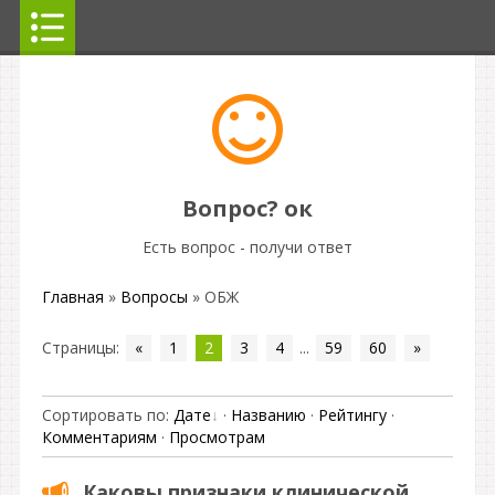
Вопрос? ок
Есть вопрос - получи ответ
Главная
»
Вопросы
» ОБЖ
Страницы
:
«
1
2
3
4
...
59
60
»
Сортировать по
:
Дате
·
Названию
·
Рейтингу
·
Комментариям
·
Просмотрам
Каковы признаки клинической