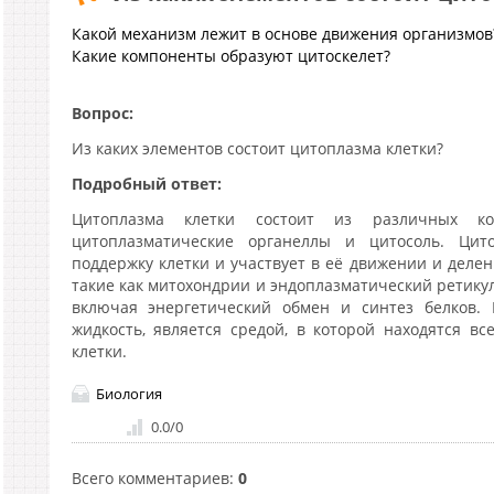
Какой механизм лежит в основе движения организмов
Какие компоненты образуют цитоскелет?
Вопрос:
Из каких элементов состоит цитоплазма клетки?
Подробный ответ:
Цитоплазма клетки состоит из различных ком
цитоплазматические органеллы и цитосоль. Цито
поддержку клетки и участвует в её движении и деле
такие как митохондрии и эндоплазматический ретику
включая энергетический обмен и синтез белков. 
жидкость, является средой, в которой находятся в
клетки.
Биология
0.0
/
0
Всего комментариев
:
0