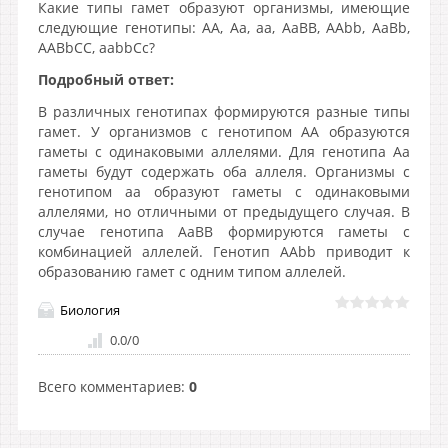
Какие типы гамет образуют организмы, имеющие
следующие генотипы: АА, Аа, аа, АаВВ, AAbb, AaBb,
AABbCC, aabbCc?
Подробный ответ:
В различных генотипах формируются разные типы
гамет. У организмов с генотипом АА образуются
гаметы с одинаковыми аллелями. Для генотипа Аа
гаметы будут содержать оба аллеля. Организмы с
генотипом аа образуют гаметы с одинаковыми
аллелями, но отличными от предыдущего случая. В
случае генотипа АаВВ формируются гаметы с
комбинацией аллелей. Генотип AAbb приводит к
образованию гамет с одним типом аллелей.
Биология
0.0
/
0
Всего комментариев
:
0