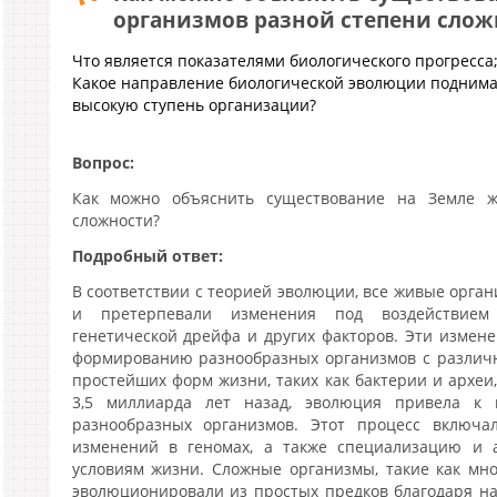
организмов разной степени слож
Что является показателями биологического прогресса;
Какое направление биологической эволюции поднимае
высокую ступень организации?
Вопрос:
Как можно объяснить существование на Земле ж
сложности?
Подробный ответ:
В соответствии с теорией эволюции, все живые орга
и претерпевали изменения под воздействием е
генетической дрейфа и других факторов. Эти измен
формированию разнообразных организмов с различн
простейших форм жизни, таких как бактерии и археи
3,5 миллиарда лет назад, эволюция привела к
разнообразных организмов. Этот процесс включа
изменений в геномах, а также специализацию и
условиям жизни. Сложные организмы, такие как мн
эволюционировали из простых предков благодаря н