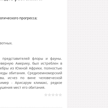
огического прогресса;
вотных.
 представителей флоры и фауны.
Северную Америку, был истреблен в
д зебры из Южной Африки, полностью
среды обитания. Средиземноморский
ава, исчез по вине человеческой
имер - Арисарум климакс, редкое
ушения мест его обитания.