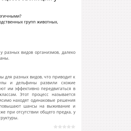
логичными?
одственных групп животных,
у разных видов организмов, далеко
ганы.
ы для разных видов, что приводит к
кулы и дельфины развили схожие
ают им эффективно передвигаться в
лассам. Этот процесс называется
висимо находят одинаковые решения
и повышают шансы на выживание и
же при отсутствии общего предка, у
труктуры.